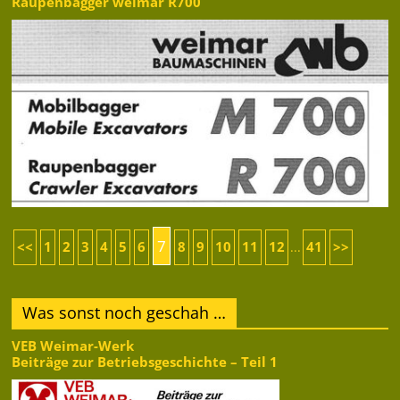
Raupenbagger weimar R700
7
<<
1
2
3
4
5
6
8
9
10
11
12
41
>>
...
Was sonst noch geschah …
VEB Weimar-Werk
Beiträge zur Betriebsgeschichte – Teil 1