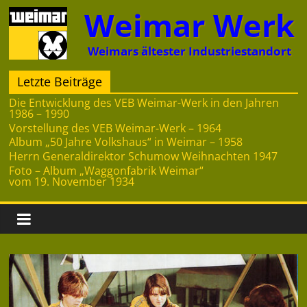
Zum
Weimar Werk
Inhalt
springen
Weimars ältester Industriestandort
Letzte Beiträge
Die Entwicklung des VEB Weimar-Werk in den Jahren
1986 – 1990
Vorstellung des VEB Weimar-Werk – 1964
Album „50 Jahre Volkshaus“ in Weimar – 1958
Herrn Generaldirektor Schumow Weihnachten 1947
Foto – Album „Waggonfabrik Weimar“
vom 19. November 1934