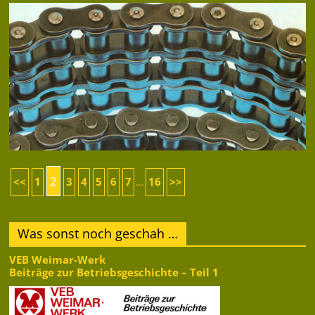
2
<<
1
3
4
5
6
7
16
>>
...
Was sonst noch geschah …
VEB Weimar-Werk
Beiträge zur Betriebsgeschichte – Teil 1