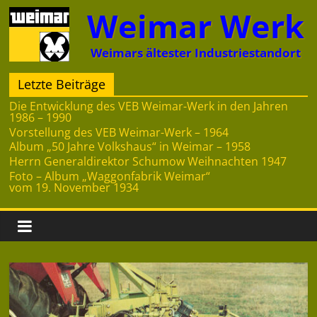
Zum
Weimar Werk
Inhalt
springen
Weimars ältester Industriestandort
Letzte Beiträge
Die Entwicklung des VEB Weimar-Werk in den Jahren
1986 – 1990
Vorstellung des VEB Weimar-Werk – 1964
Album „50 Jahre Volkshaus“ in Weimar – 1958
Herrn Generaldirektor Schumow Weihnachten 1947
Foto – Album „Waggonfabrik Weimar“
vom 19. November 1934