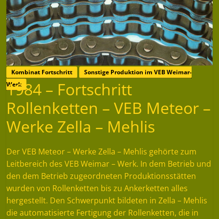
Kombinat Fortschritt
Sonstige Produktion im VEB Weimar-
1984 – Fortschritt
Werk
Rollenketten – VEB Meteor –
Werke Zella – Mehlis
Der VEB Meteor – Werke Zella – Mehlis gehörte zum
Leitbereich des VEB Weimar – Werk. In dem Betrieb und
den dem Betrieb zugeordneten Produktionsstätten
wurden von Rollenketten bis zu Ankerketten alles
hergestellt. Den Schwerpunkt bildeten in Zella – Mehlis
die automatisierte Fertigung der Rollenketten, die in