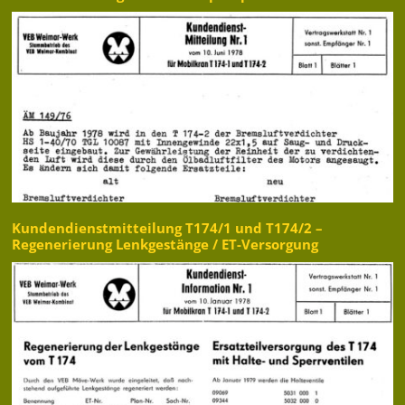
Kundendienstmitteilung T174/1 und T174/2 –
Regenerierung Lenkgestänge / ET-Versorgung