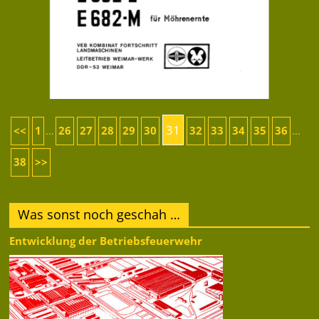
31
<<
1
26
27
28
29
30
32
33
34
35
36
...
...
38
>>
Was sonst noch geschah …
Entwicklung der Betriebsfeuerwehr