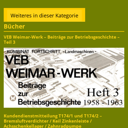
Weiteres in dieser Kategorie
Bücher
VEB Weimar-Werk – Beiträge zur Betriebsgeschichte –
Teil 3
Kundendienstmitteilung T174/1 und T174/2 –
Bremsluftverdichter / Keil Zinkenleiste /
Achsschenkellager / Zahnradpumpe