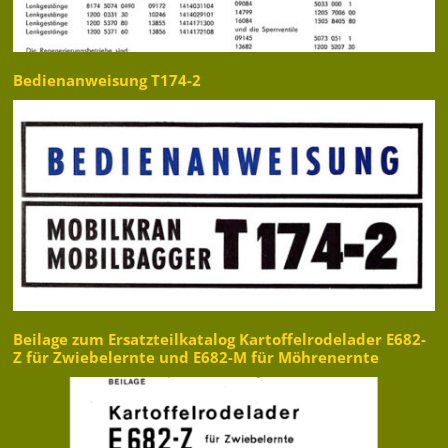
Bedienanweisung T174-2
Beilage zum Ersatzteilkatalog Kartoffelrodelader E682-
Z für Zwiebelernte und E682-M für Möhrenernte