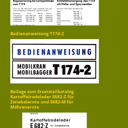
Bedienanweisung T174-2
Beilage zum Ersatzteilkatalog
Kartoffelrodelader E682-Z für
Zwiebelernte und E682-M für
Möhrenernte