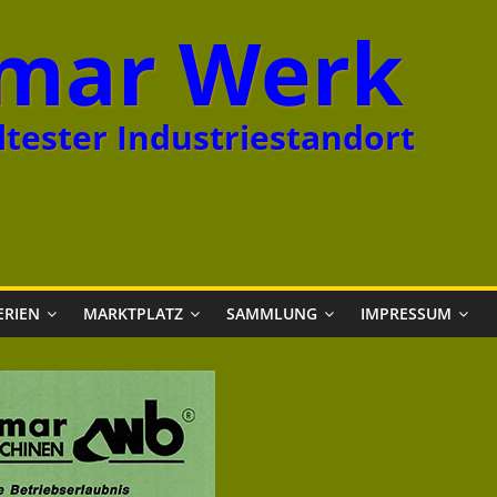
mar Werk
tester Industriestandort
ERIEN
MARKTPLATZ
SAMMLUNG
IMPRESSUM