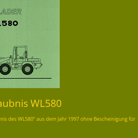
laubnis WL580
ubnis des WL580“ aus dem Jahr 1997 ohne Bescheinigung für