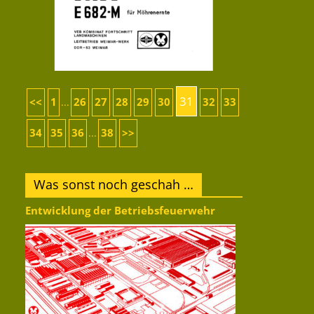
31
<<
1
26
27
28
29
30
32
33
...
34
35
36
38
>>
...
Was sonst noch geschah …
Entwicklung der Betriebsfeuerwehr