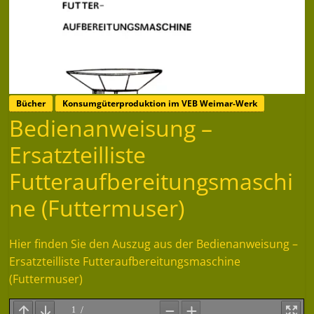
Bücher
Konsumgüterproduktion im VEB Weimar-Werk
Bedienanweisung –
Ersatzteilliste
Futteraufbereitungsmaschi
ne (Futtermuser)
Hier finden Sie den Auszug aus der Bedienanweisung –
Ersatzteilliste Futteraufbereitungsmaschine
(Futtermuser)