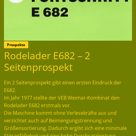
Prospekte
Rodelader E682 – 2
Seitenprospekt
Ein 2 Seitenprospekt gibt einen ersten Eindruck der
E682.
Im Jahr 1977 stellte der VEB Weimar-Kombinat den
Rodelader E682 erstmals vor.
Die Maschine kommt ohne Verlesekräfte aus und
verzichtet auch auf Beimengungstrennung und
Größensortierung. Dadurch ergibt sich eine minimale
Störanfälligkeit und eine hohe Durchsatzleistung.