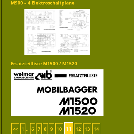
M900 – 4 Elektroschaltpläne
Ersatzteilliste M1500 / M1520
11
<<
1
6
7
8
9
10
12
13
14
...