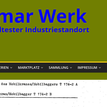
mar Werk
tester Industriestandort
ERIEN
MARKTPLATZ
SAMMLUNG
IMPRESSUM