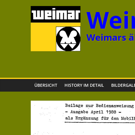
Zum
Wei
Inhalt
springen
Weimars äl
ÜBERSICHT
HISTORY IM DETAIL
BILDERGAL