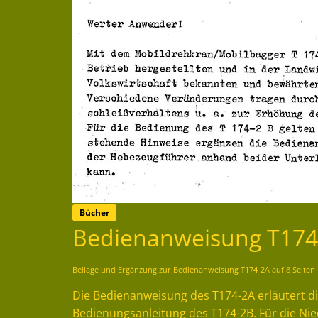
Bücher
Bedienanweisung T174
Beilage und Ergänzung zur Bedienanweisung T174-2A auf 8 Seiten
Die Bedienanweisung des T174-2A erläutert di
Bedienungsanleitung des T174-2B. Für die Ni