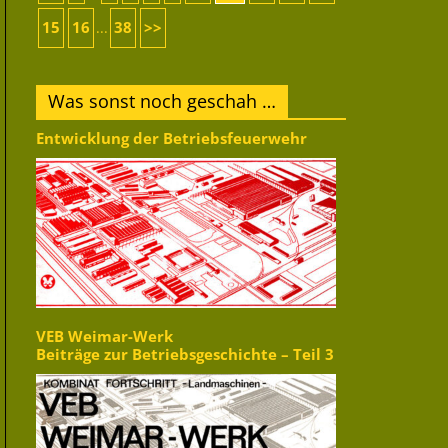
15
16
38
>>
...
Was sonst noch geschah …
Entwicklung der Betriebsfeuerwehr
VEB Weimar-Werk
Beiträge zur Betriebsgeschichte – Teil 3