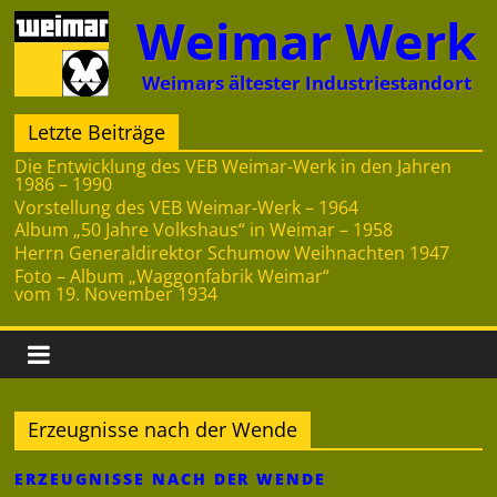
Zum
Weimar Werk
Inhalt
springen
Weimars ältester Industriestandort
Letzte Beiträge
Die Entwicklung des VEB Weimar-Werk in den Jahren
1986 – 1990
Vorstellung des VEB Weimar-Werk – 1964
Album „50 Jahre Volkshaus“ in Weimar – 1958
Herrn Generaldirektor Schumow Weihnachten 1947
Foto – Album „Waggonfabrik Weimar“
vom 19. November 1934
Erzeugnisse nach der Wende
ERZEUGNISSE NACH DER WENDE