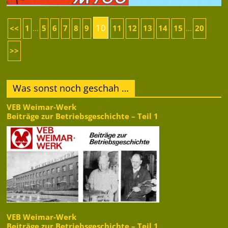
10
<<
1
5
6
7
8
9
11
12
13
14
15
20
...
...
>>
Was sonst noch geschah …
VEB Weimar-Werk
Beiträge zur Betriebsgeschichte – Teil 1
VEB Weimar-Werk
Beiträge zur Betriebsgeschichte – Teil 1