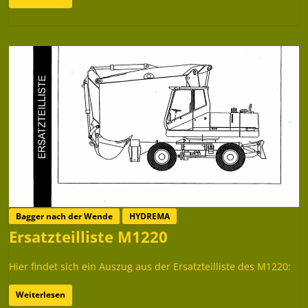
Bagger nach der Wende
HYDREMA
Ersatzteilliste M1220
Hier findet sich ein Auszug aus der Ersatzteilliste des M1220:
Weiterlesen