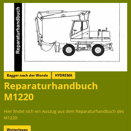
Bagger nach der Wende
HYDREMA
Reparaturhandbuch
M1220
Hier findet sich ein Auszug aus dem Reparaturhandbuch des
M1220:
Weiterlesen