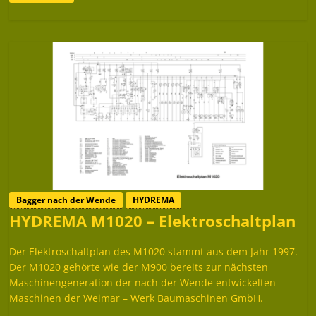
Bagger nach der Wende
HYDREMA
HYDREMA M1020 – Elektroschaltplan
Der Elektroschaltplan des M1020 stammt aus dem Jahr 1997.
Der M1020 gehörte wie der M900 bereits zur nächsten
Maschinengeneration der nach der Wende entwickelten
Maschinen der Weimar – Werk Baumaschinen GmbH.