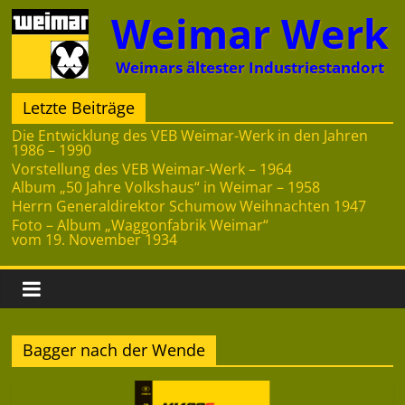
Zum
Weimar Werk
Inhalt
springen
Weimars ältester Industriestandort
Letzte Beiträge
Die Entwicklung des VEB Weimar-Werk in den Jahren
1986 – 1990
Vorstellung des VEB Weimar-Werk – 1964
Album „50 Jahre Volkshaus“ in Weimar – 1958
Herrn Generaldirektor Schumow Weihnachten 1947
Foto – Album „Waggonfabrik Weimar“
vom 19. November 1934
Bagger nach der Wende