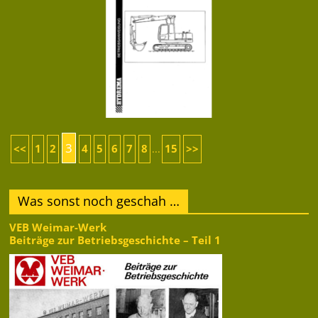
3
<<
1
2
4
5
6
7
8
15
>>
...
Was sonst noch geschah …
VEB Weimar-Werk
Beiträge zur Betriebsgeschichte – Teil 1