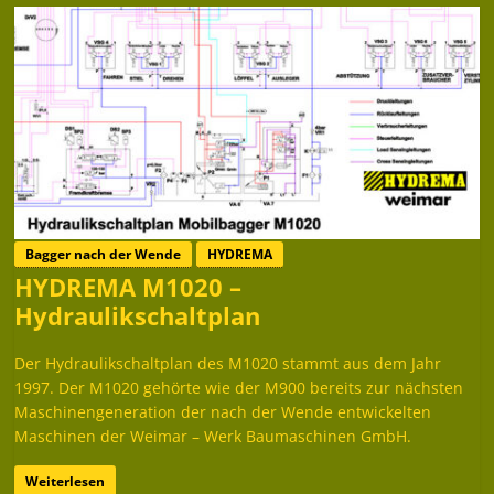
Bagger nach der Wende
HYDREMA
HYDREMA M1020 –
Hydraulikschaltplan
Der Hydraulikschaltplan des M1020 stammt aus dem Jahr
1997. Der M1020 gehörte wie der M900 bereits zur nächsten
Maschinengeneration der nach der Wende entwickelten
Maschinen der Weimar – Werk Baumaschinen GmbH.
Weiterlesen