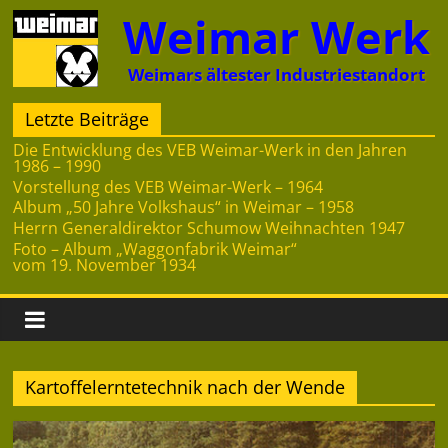
Zum
Weimar Werk
Inhalt
springen
Weimars ältester Industriestandort
Letzte Beiträge
Die Entwicklung des VEB Weimar-Werk in den Jahren
1986 – 1990
Vorstellung des VEB Weimar-Werk – 1964
Album „50 Jahre Volkshaus“ in Weimar – 1958
Herrn Generaldirektor Schumow Weihnachten 1947
Foto – Album „Waggonfabrik Weimar“
vom 19. November 1934
Kartoffelerntetechnik nach der Wende