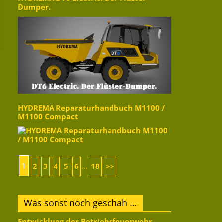
Dumper.
HYDREMA Reparaturhandbuch M1100 /
M1100 Compact
1
2
3
4
5
6
18
>>
...
Was sonst noch geschah …
Entwicklung der Betriebsfeuerwehr