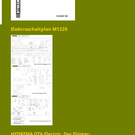
Elektroschaltplan M1220
HYDREMA DT6 Electric. Der Flüster-