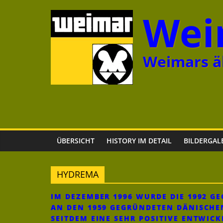
Zum
Wei
Inhalt
springen
Weimars äl
ÜBERSICHT
HISTORY IM DETAIL
BILDERGAL
HYDREMA
IM DEZEMBER 1996 WURDE DIE 1992 
AN DEN 1959 GEGRÜNDETEN DÄNISCHE
SEITDEM EINE SEHR POSITIVE ENTWIC