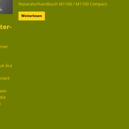
Reparaturhandbuch M1100 / M1100 Compact.
Weiterlesen
ter-
iner
ue Ära
niert
 von
die
n