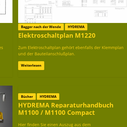
Bagger nach der Wende
HYDREMA
Elektroschaltplan M1220
es
Zum Elektroschaltplan gehört ebenfalls der Klemmplan
und der Bauteilanschlußplan.
Weiterlesen
Bücher
HYDREMA
HYDREMA Reparaturhandbuch
M1100 / M1100 Compact
Hier finden Sie einen Auszug aus dem