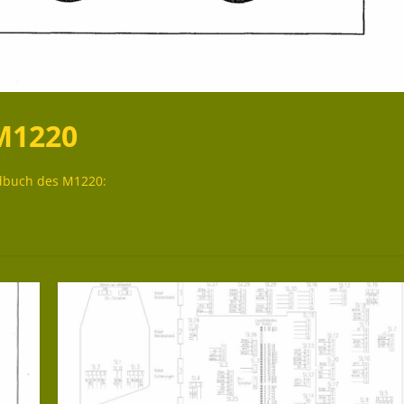
M1220
ndbuch des M1220: