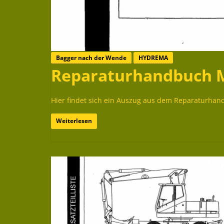
Bagger nach der Wende
HYDREMA
Reparaturhandbuch 
Hier findet sich ein Auszug aus dem Reparaturha
Weiterlesen