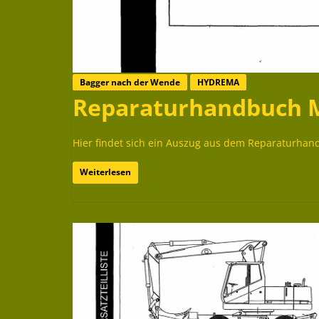
Bagger nach der Wende
HYDREMA
Reparaturhandbuch 
Hier findet sich ein Auszug aus dem Reparaturha
Weiterlesen