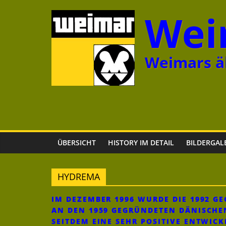
Zum
Wei
Inhalt
springen
Weimars äl
ÜBERSICHT
HISTORY IM DETAIL
BILDERGAL
HYDREMA
IM DEZEMBER 1996 WURDE DIE 1992 
AN DEN 1959 GEGRÜNDETEN DÄNISCHE
SEITDEM EINE SEHR POSITIVE ENTWIC