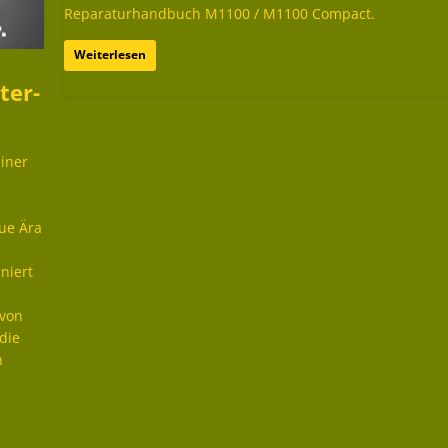
Reparaturhandbuch M1100 / M1100 Compact.
Weiterlesen
ter-
iner
ue Ära
niert
 von
die
n