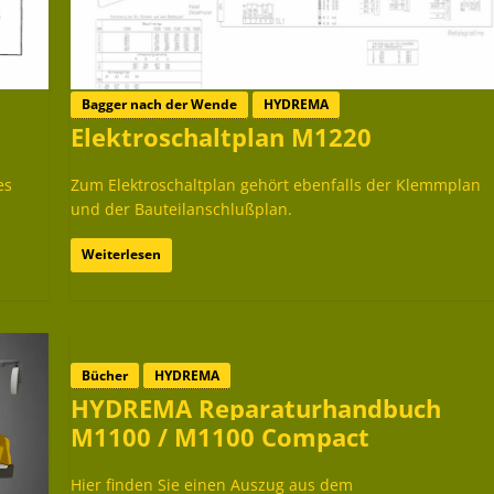
Bagger nach der Wende
HYDREMA
Elektroschaltplan M1220
es
Zum Elektroschaltplan gehört ebenfalls der Klemmplan
und der Bauteilanschlußplan.
Weiterlesen
Bücher
HYDREMA
HYDREMA Reparaturhandbuch
M1100 / M1100 Compact
Hier finden Sie einen Auszug aus dem