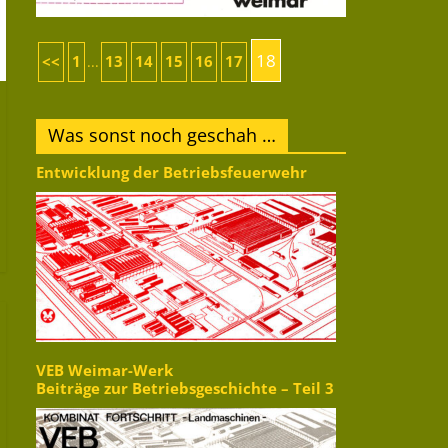
18
<<
1
13
14
15
16
17
...
Was sonst noch geschah …
Entwicklung der Betriebsfeuerwehr
VEB Weimar-Werk
Beiträge zur Betriebsgeschichte – Teil 3