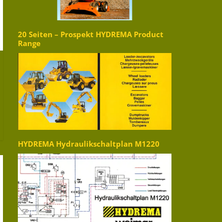
20 Seiten – Prospekt HYDREMA Product
Range
HYDREMA Hydraulikschaltplan M1220