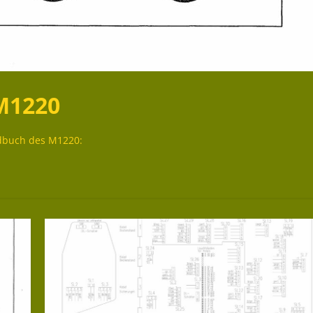
M1220
ndbuch des M1220: