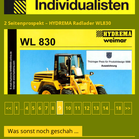
2 Seitenprospekt – HYDREMA Radlader WL830
9
<<
1
4
5
6
7
8
10
11
12
13
14
18
>>
...
...
Was sonst noch geschah …