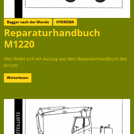
Bagger nach der Wende
HYDREMA
Reparaturhandbuch
M1220
Hier findet sich ein Auszug aus dem Reparaturhandbuch des
M1220:
Weiterlesen