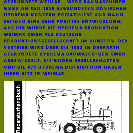
GEGRÜNDETE WEIMAR – WERK BAUMASCHINEN
GMBH AN DEN 1959 GEGRÜNDETEN DÄNISCHEN
HYDREMA KONZERN PRIVATISIERT UND NAHM
SEITDEM EINE SEHR POSITIVE ENTWICKLUNG.
AUS IHR WURDE DIE HYDREMA PRODUKTION
WEIMAR GMBH ALS DEUTSCHE
PRODUKTIONSGESELLSCHAFT IM KONZERN. DER
VERTRIEB WIRD ÜBER DIE 1982 IN OVERRATH
GEGRÜNDETE HYDREMA BAUMASCHINEN GMBH
ABGEWICKELT. DIE BEIDEN GESELLSCHAFTEN
UND DIE A/S HYDREMA DISTRIBUTION HABEN
IHREN SITZ IN WEIMAR.