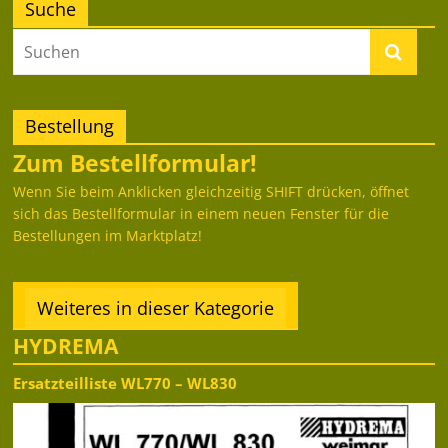
Suche
Bestellung
Zum Bestellformular!
Wenn Sie beim Anklicken gleichzeitig SHIFT drücken, öffnet
sich das Bestellformular in einem neuen Fenster für die
Bestellungen im Marktplatz!
Weiteres in dieser Kategorie
HYDREMA
Ersatzteilliste WL770 – WL830