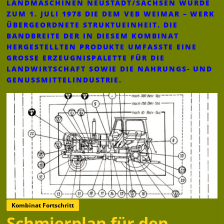
LANDMASCHINEN NEUSTADT/SACHSEN WURDE
ZUM 1. JULI 1978 DIE DEM VEB WEIMAR – WERK
ÜBERGEORDNETE STRUKTUEINHEIT. DIE
BANDBREITE DER IN DIESEM KOMBINAT
HERGESTELLTEN PRODUKTE UMFASSTE EINE
GROSSE ERZEUGNISPALETTE FÜR DIE L
ANDWIRTSCHAFT SOWIE DIE NAHRUNGS- UND G
ENUSSMITTELINDUSTRIE.
Kombinat Fortschritt
Schmierplan für den