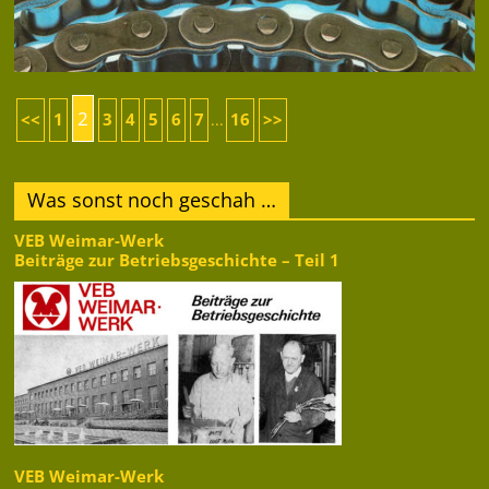
2
<<
1
3
4
5
6
7
16
>>
...
Was sonst noch geschah …
VEB Weimar-Werk
Beiträge zur Betriebsgeschichte – Teil 1
VEB Weimar-Werk