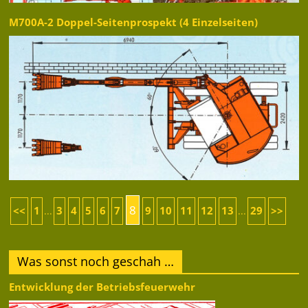
M700A-2 Doppel-Seitenprospekt (4 Einzelseiten)
8
<<
1
3
4
5
6
7
9
10
11
12
13
29
>>
...
...
Was sonst noch geschah …
Entwicklung der Betriebsfeuerwehr