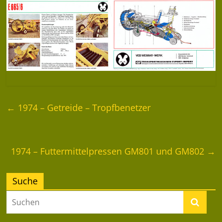
←
1974 – Getreide – Tropfbenetzer
1974 – Futtermittelpressen GM801 und GM802
→
Suche