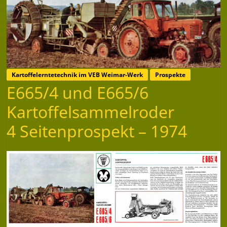
Kartoffelerntetechnik im VEB Weimar-Werk
Prospekte
E665/4 und E665/6
Kartoffelsammelroder
4 Seitenprospekt – 1974