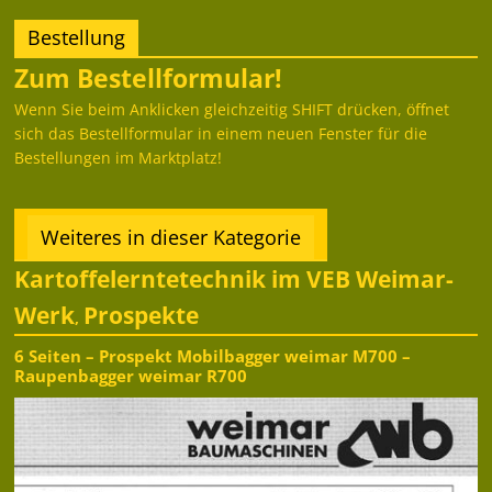
Bestellung
Zum Bestellformular!
Wenn Sie beim Anklicken gleichzeitig SHIFT drücken, öffnet
sich das Bestellformular in einem neuen Fenster für die
Bestellungen im Marktplatz!
Weiteres in dieser Kategorie
Kartoffelerntetechnik im VEB Weimar-
Werk
Prospekte
,
6 Seiten – Prospekt Mobilbagger weimar M700 –
Raupenbagger weimar R700