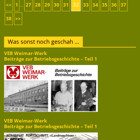
32
<<
1
27
28
29
30
31
33
34
35
36
37
...
38
>>
Was sonst noch geschah …
VEB Weimar-Werk
Beiträge zur Betriebsgeschichte – Teil 1
VEB Weimar-Werk
Beiträge zur Betriebsgeschichte – Teil 1