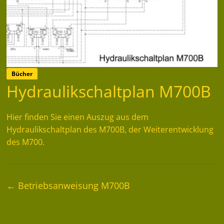
Bücher
Hydraulikschaltplan M700B
Hier finden Sie einen Auszug aus dem
Hydraulikschaltplan des M700B, der Weiterentwicklung
des M700.
←
Betriebsanweisung M700B