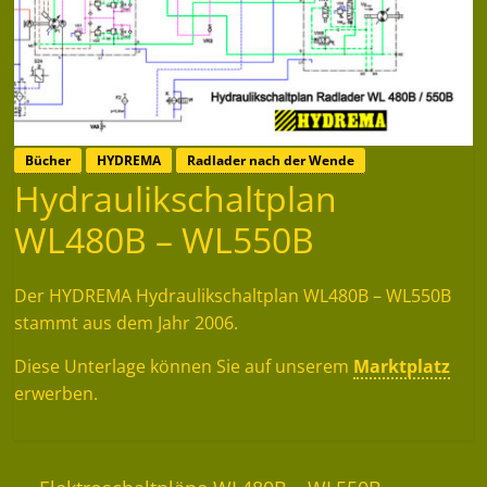
Bücher
HYDREMA
Radlader nach der Wende
Hydraulikschaltplan
WL480B – WL550B
Der HYDREMA Hydraulikschaltplan WL480B – WL550B
stammt aus dem Jahr 2006.
Diese Unterlage können Sie auf unserem
Marktplatz
erwerben.