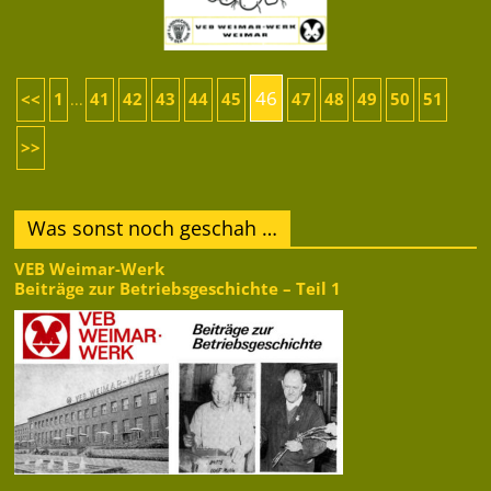
46
<<
1
41
42
43
44
45
47
48
49
50
51
...
>>
Was sonst noch geschah …
VEB Weimar-Werk
Beiträge zur Betriebsgeschichte – Teil 1