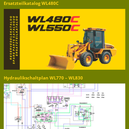
Ersatzteilkatalog WL480C
Hydraulikschaltplan WL770 – WL830