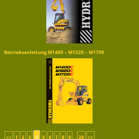
Betriebsanleitung M1400 – M1520 – M1700
4
<<
1
2
3
5
6
7
8
9
20
>>
...