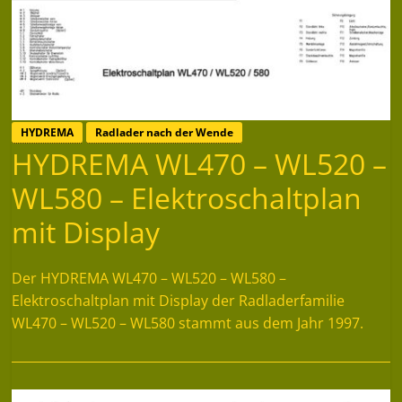
HYDREMA
Radlader nach der Wende
HYDREMA WL470 – WL520 –
WL580 – Elektroschaltplan
mit Display
Der HYDREMA WL470 – WL520 – WL580 –
Elektroschaltplan mit Display der Radladerfamilie
WL470 – WL520 – WL580 stammt aus dem Jahr 1997.