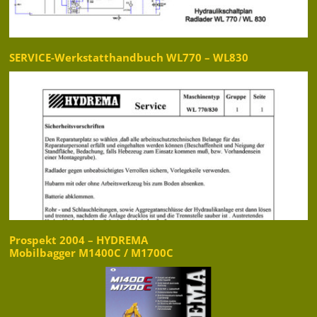
SERVICE-Werkstatthandbuch WL770 – WL830
Prospekt 2004 – HYDREMA
Mobilbagger M1400C / M1700C