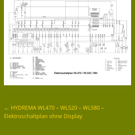
←
HYDREMA WL470 – WL520 – WL580 –
Elektroschaltplan ohne Display