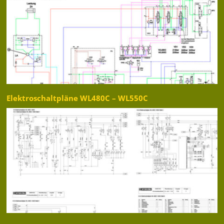
Elektroschaltpläne WL480C – WL550C