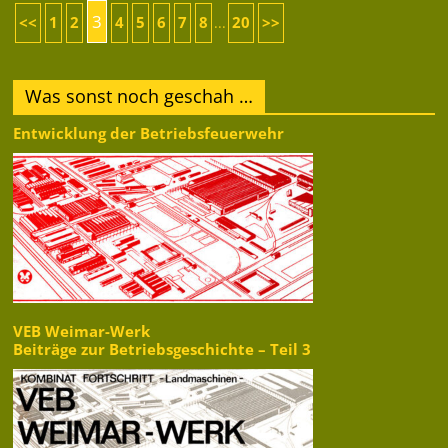
3
<<
1
2
4
5
6
7
8
20
>>
...
Was sonst noch geschah …
Entwicklung der Betriebsfeuerwehr
VEB Weimar-Werk
Beiträge zur Betriebsgeschichte – Teil 3