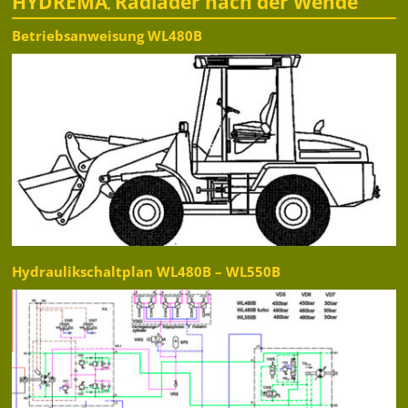
HYDREMA
Radlader nach der Wende
,
Betriebsanweisung WL480B
Hydraulikschaltplan WL480B – WL550B