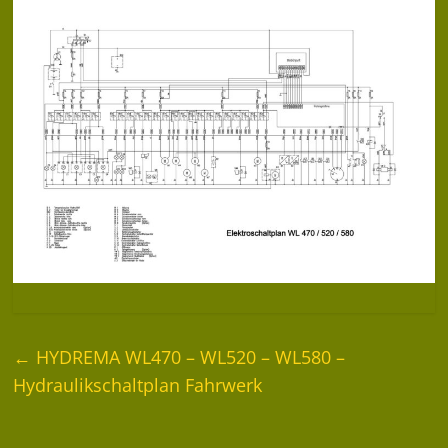
←
HYDREMA WL470 – WL520 – WL580 –
Hydraulikschaltplan Fahrwerk