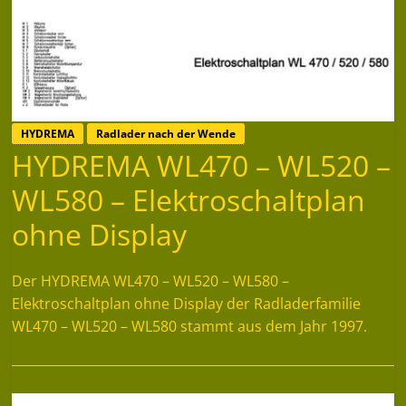
HYDREMA
Radlader nach der Wende
HYDREMA WL470 – WL520 –
WL580 – Elektroschaltplan
ohne Display
Der HYDREMA WL470 – WL520 – WL580 –
Elektroschaltplan ohne Display der Radladerfamilie
WL470 – WL520 – WL580 stammt aus dem Jahr 1997.