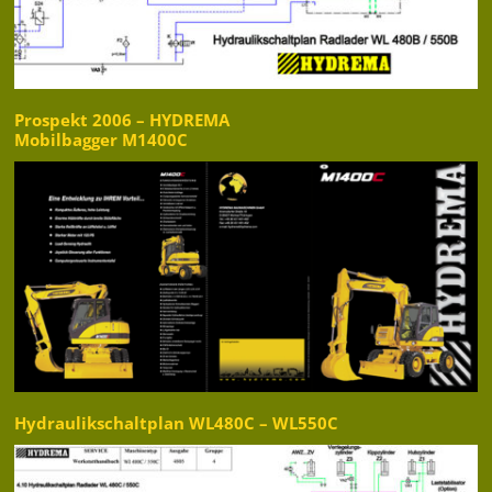
Prospekt 2006 – HYDREMA
Mobilbagger M1400C
Hydraulikschaltplan WL480C – WL550C