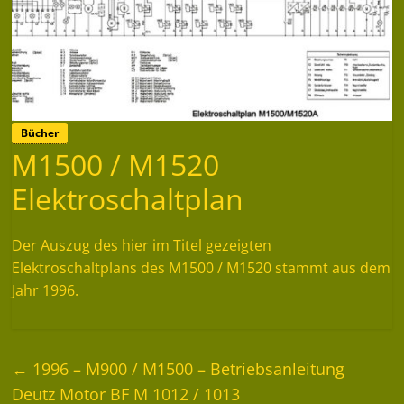
Bücher
M1500 / M1520
Elektroschaltplan
Der Auszug des hier im Titel gezeigten
Elektroschaltplans des M1500 / M1520 stammt aus dem
Jahr 1996.
←
1996 – M900 / M1500 – Betriebsanleitung
Deutz Motor BF M 1012 / 1013