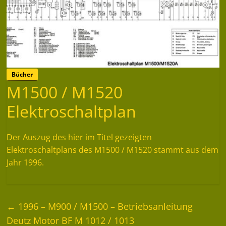
Bücher
M1500 / M1520
Elektroschaltplan
Der Auszug des hier im Titel gezeigten
Elektroschaltplans des M1500 / M1520 stammt aus dem
Jahr 1996.
←
1996 – M900 / M1500 – Betriebsanleitung
Deutz Motor BF M 1012 / 1013