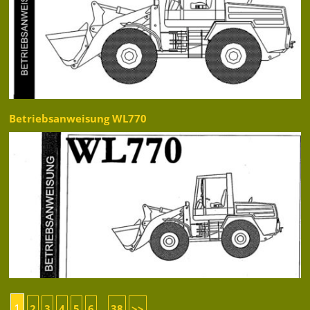
Betriebsanweisung WL770
1
2
3
4
5
6
38
>>
...