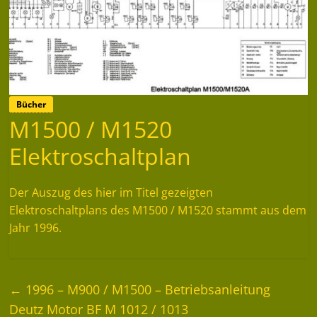
Bücher
M1500 / M1520
Elektroschaltplan
Der Auszug des hier im Titel gezeigten
Elektroschaltplans des M1500 / M1520 stammt aus dem
Jahr 1996.
←
1996 – M900 / M1500 – Betriebsanleitung
Deutz Motor BF M 1012 / 1013