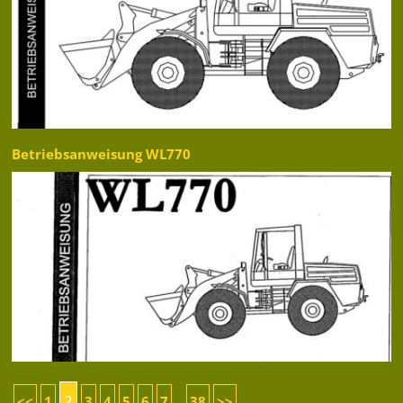
Betriebsanweisung WL770
2
<<
1
3
4
5
6
7
38
>>
...