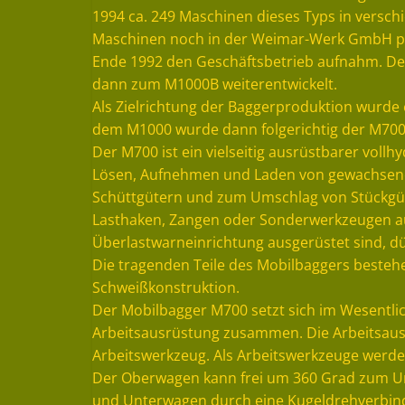
1994 ca. 249 Maschinen dieses Typs in versch
Maschinen noch in der Weimar-Werk GmbH p
Ende 1992 den Geschäftsbetrieb aufnahm. De
dann zum M1000B weiterentwickelt.
Als Zielrichtung der Baggerproduktion wurde 
dem M1000 wurde dann folgerichtig der M700 e
Der M700 ist ein vielseitig ausrüstbarer vollh
Lösen, Aufnehmen und Laden von gewachsene
Schüttgütern und zum Umschlag von Stückgütern
Lasthaken, Zangen oder Sonderwerkzeugen aus
Überlastwarneinrichtung ausgerüstet sind, d
Die tragenden Teile des Mobilbaggers bestehe
Schweißkonstruktion.
Der Mobilbagger M700 setzt sich im Wesent
Arbeitsausrüstung zusammen. Die Arbeitsausrü
Arbeitswerkzeug. Als Arbeitswerkzeuge werden
Der Oberwagen kann frei um 360 Grad zum U
und Unterwagen durch eine Kugeldrehverbind