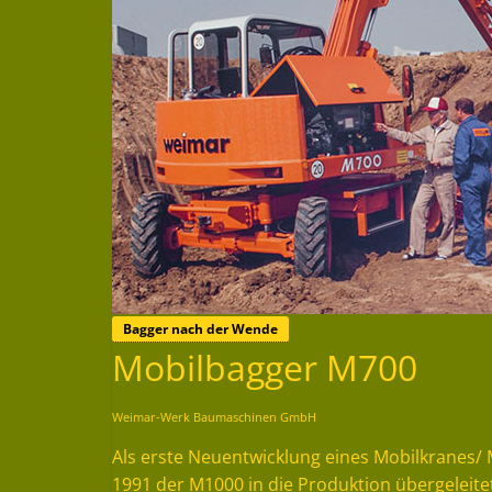
Bagger nach der Wende
Mobilbagger M700
Weimar-Werk Baumaschinen GmbH
Als erste Neuentwicklung eines Mobilkranes/
1991 der M1000 in die Produktion übergeleite