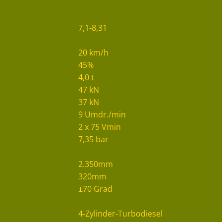
7,1-8,31
20 km/h
45%
4,0 t
47 kN
37 kN
9 Umdr./min
2 x 75 Vmin
7,35 bar
2.350mm
320mm
±70 Grad
4-Zylinder-Turbodiesel