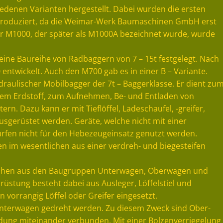
iedenen Varianten hergestellt. Dabei wurden die ersten
roduziert, da die Weimar-Werk Baumaschinen GmbH erst
r M1000, der später als M1000A bezeichnet wurde, wurde
eine Baureihe von Radbaggern von 7 – 15t festgelegt. Nach
ntwickelt. Auch den M700 gab es in einer B – Variante.
ydraulischer Mobilbagger der 7t – Baggerklasse. Er dient zu
m Erdstoff, zum Aufnehmen, Be- und Entladen von
. Dazu kann er mit Tieflöffel, Ladeschaufel, -greifer,
gerüstet werden. Geräte, welche nicht mit einer
ürfen nicht für den Hebezeugeinsatz genutzt werden.
n im wesentlichen aus einer verdreh- und biegesteifen
lichen aus den Baugruppen Unterwagen, Oberwagen und
stung besteht dabei aus Ausleger, Löffelstiel und
 vorrangig Löffel oder Greifer eingesetzt.
nterwagen gedreht werden. Zu diesem Zweck sind Ober-
ung miteinander verbunden. Mit einer Bolzenverriegelung