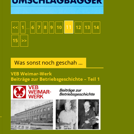
11
<<
1
6
7
8
9
10
12
13
14
...
15
>>
Was sonst noch geschah …
VEB Weimar-Werk
Beiträge zur Betriebsgeschichte – Teil 1