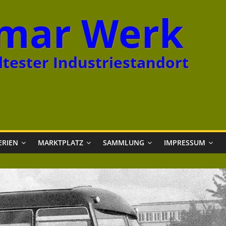
mar Werk
tester Industriestandort
ERIEN
MARKTPLATZ
SAMMLUNG
IMPRESSUM