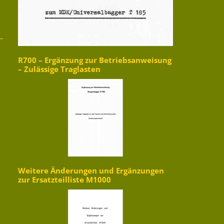
R700 – Ergänzung zur Betriebsanweisung
– Zulässige Traglasten
Weitere Änderungen und Ergänzungen
zur Ersatzteilliste M1000