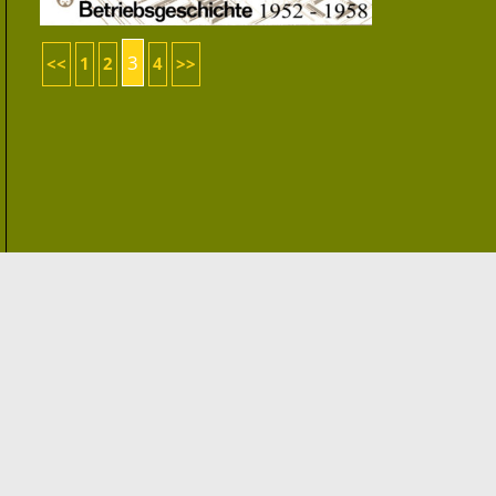
3
<<
1
2
4
>>