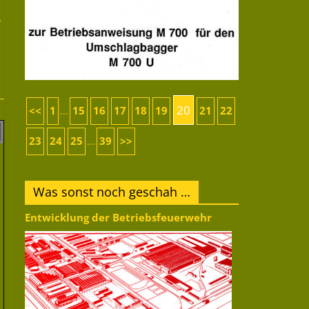
,
20
<<
1
15
16
17
18
19
21
22
...
23
24
25
39
>>
...
Was sonst noch geschah …
Entwicklung der Betriebsfeuerwehr