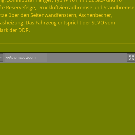
ng: „Omnibusanhänger, Typ W 701, mit 22 Sitz- und 10
eifte Reservefelge, Druckluftvierradbremse und Standbremse
etze über den Seitenwandfenstern, Aschenbecher,
asheizung. Das Fahrzeug entspricht der St.VO vom
Mark der DDR.