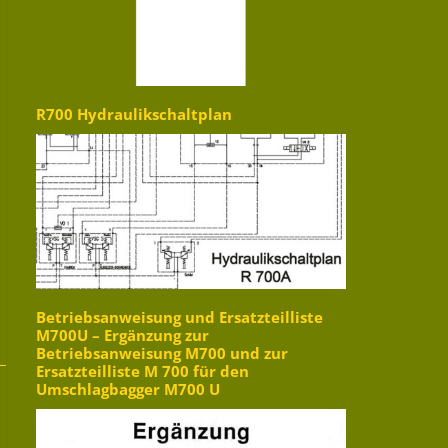
R700 Hydraulikschaltplan
Betriebsanweisung und Ersatzteilliste
M700U – Ergänzung zur
Betriebsanweisung M700 und zur
Ersatzteilliste M 700 für den
Umschlagbagger M700 U