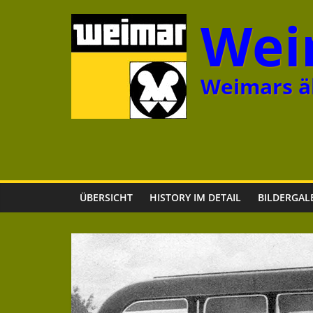
Zum
Wei
Inhalt
springen
Weimars äl
ÜBERSICHT
HISTORY IM DETAIL
BILDERGAL