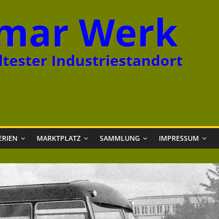
mar Werk
tester Industriestandort
ERIEN
MARKTPLATZ
SAMMLUNG
IMPRESSUM