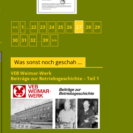
,
27
<<
1
22
23
24
25
26
28
29
...
30
31
32
39
>>
...
Was sonst noch geschah …
VEB Weimar-Werk
Beiträge zur Betriebsgeschichte – Teil 1