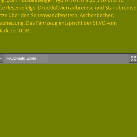
ng: „Omnibusanhänger, Typ W 701, mit 22 Sitz- und 10
eifte Reservefelge, Druckluftvierradbremse und Standbremse
etze über den Seitenwandfenstern, Aschenbecher,
asheizung. Das Fahrzeug entspricht der St.VO vom
Mark der DDR.