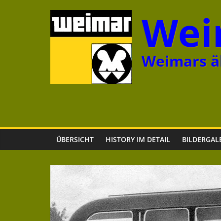
Zum
Wei
Inhalt
springen
Weimars äl
ÜBERSICHT
HISTORY IM DETAIL
BILDERGAL