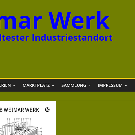
mar Werk
tester Industriestandort
ERIEN
MARKTPLATZ
SAMMLUNG
IMPRESSUM