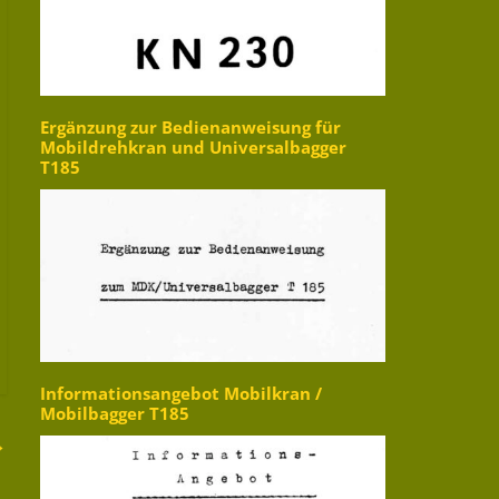
Ergänzung zur Bedienanweisung für
Mobildrehkran und Universalbagger
T185
Informationsangebot Mobilkran /
Mobilbagger T185
→