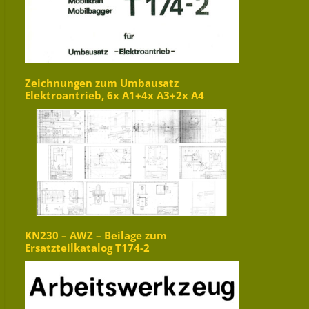
Zeichnungen zum Umbausatz
Elektroantrieb, 6x A1+4x A3+2x A4
KN230 – AWZ – Beilage zum
Ersatzteilkatalog T174-2