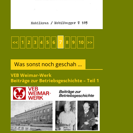
7
<<
1
2
3
4
5
6
8
9
10
>>
Was sonst noch geschah …
VEB Weimar-Werk
Beiträge zur Betriebsgeschichte – Teil 1