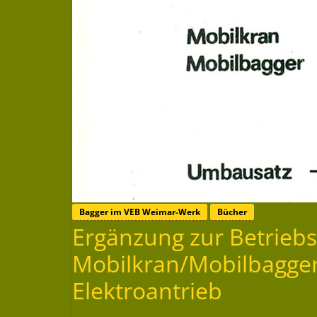
Bagger im VEB Weimar-Werk
Bücher
Ergänzung zur Betrieb
Mobilkran/Mobilbagge
Elektroantrieb