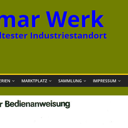
mar Werk
tester Industriestandort
ERIEN
MARKTPLATZ
SAMMLUNG
IMPRESSUM