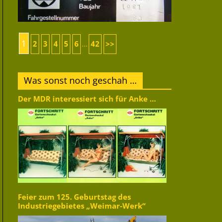
1
2
3
4
5
6
42
>>
...
Was sonst noch geschah …
Der MDR interessiert sich für Anke …
Feier zum 125. Geburtstag des
Industriegebietes „Weimar-Werk“