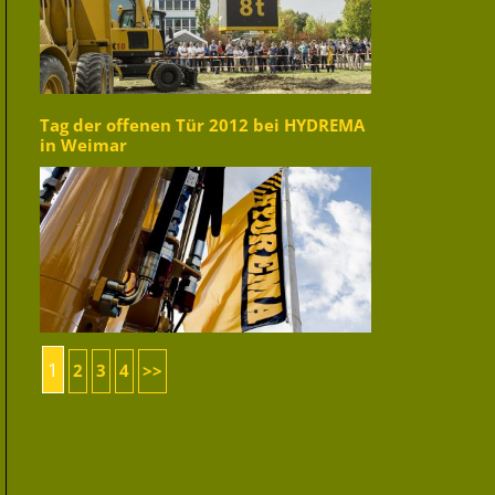
Tag der offenen Tür 2012 bei HYDREMA
in Weimar
1
2
3
4
>>