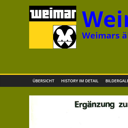
Zum
Wei
Inhalt
springen
Weimars äl
ÜBERSICHT
HISTORY IM DETAIL
BILDERGAL