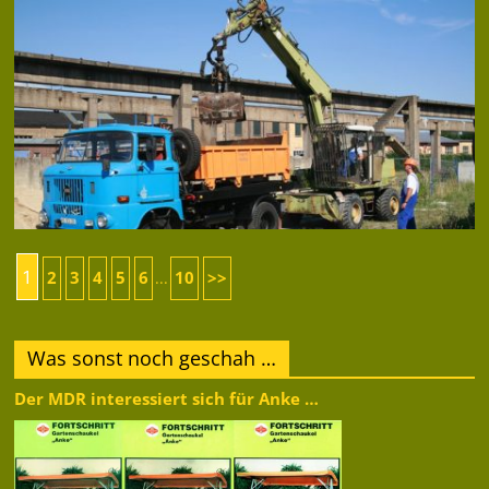
1
2
3
4
5
6
10
>>
...
Was sonst noch geschah …
Der MDR interessiert sich für Anke …