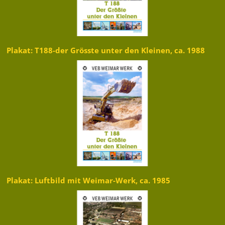
Plakat: T188-der Grösste unter den Kleinen, ca. 1988
Plakat: Luftbild mit Weimar-Werk, ca. 1985