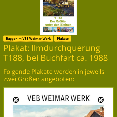
Bagger im VEB Weimar-Werk
Plakate
Plakat: Ilmdurchquerung
T188, bei Buchfart ca. 1988
Folgende Plakate werden in jeweils
zwei Größen angeboten: