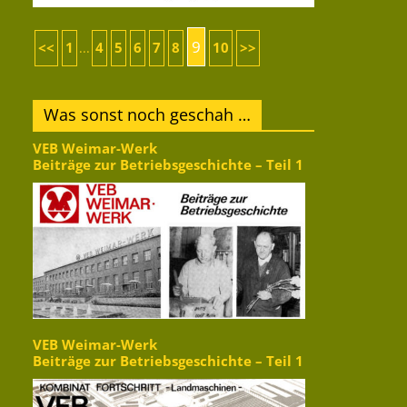
9
<<
1
4
5
6
7
8
10
>>
...
Was sonst noch geschah …
VEB Weimar-Werk
Beiträge zur Betriebsgeschichte – Teil 1
VEB Weimar-Werk
Beiträge zur Betriebsgeschichte – Teil 1