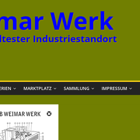
mar Werk
tester Industriestandort
ERIEN
MARKTPLATZ
SAMMLUNG
IMPRESSUM