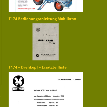
T174 Bedienungsanleitung Mobilkran
T174 – Drehkopf – Ersatzteilliste
→