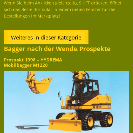
Wenn Sie beim Anklicken gleichzeitig SHIFT drücken, öffnet
sich das Bestellformular in einem neuen Fenster für die
Bestellungen im Marktplatz!
Weiteres in dieser Kategorie
Bagger nach der Wende
Prospekte
,
Prospekt 1998 – HYDREMA
Mobilbagger M1220