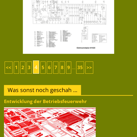
4
<<
1
2
3
5
6
7
8
9
35
>>
...
Was sonst noch geschah …
Entwicklung der Betriebsfeuerwehr