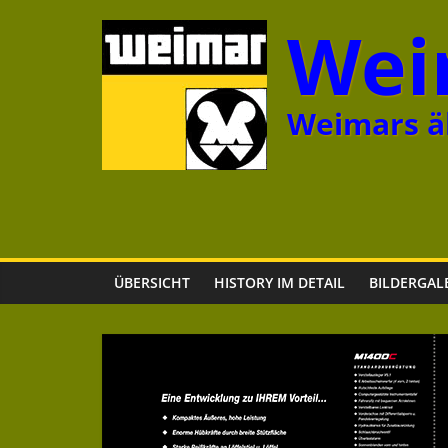
Zum
Wei
Inhalt
springen
Weimars äl
ÜBERSICHT
HISTORY IM DETAIL
BILDERGAL