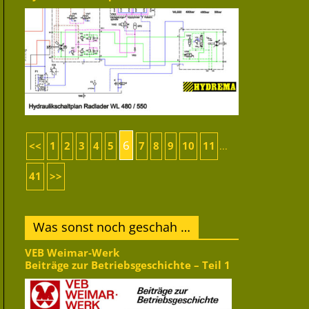
6
<<
1
2
3
4
5
7
8
9
10
11
...
41
>>
Was sonst noch geschah …
VEB Weimar-Werk
Beiträge zur Betriebsgeschichte – Teil 1