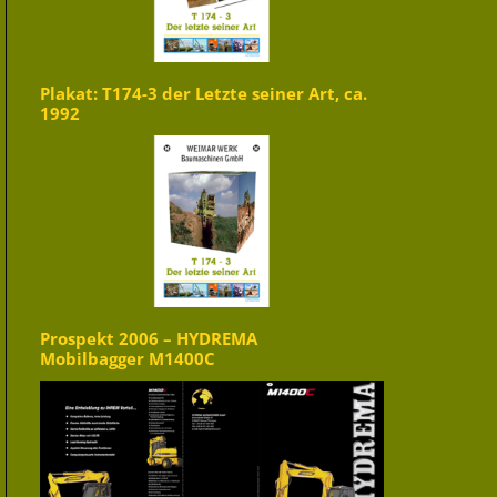
Plakat: T174-3 der Letzte seiner Art, ca.
1992
Prospekt 2006 – HYDREMA
Mobilbagger M1400C