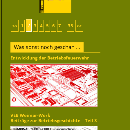
2
<<
1
3
4
5
6
7
35
>>
...
Was sonst noch geschah …
Entwicklung der Betriebsfeuerwehr
VEB Weimar-Werk
Beiträge zur Betriebsgeschichte – Teil 3