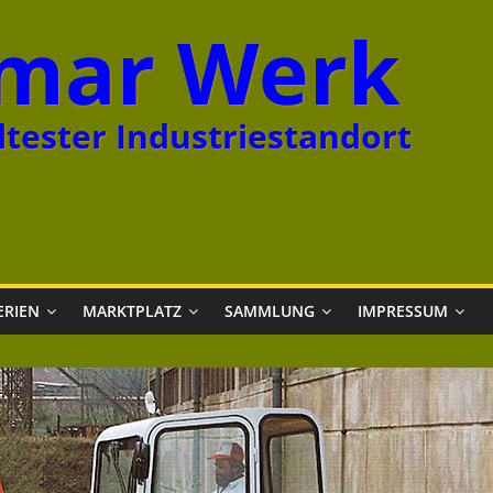
mar Werk
tester Industriestandort
ERIEN
MARKTPLATZ
SAMMLUNG
IMPRESSUM