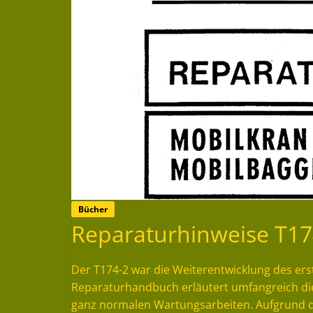
Bücher
Reparaturhinweise T17
Der T174-2 war die Weiterentwicklung des er
Reparaturhandbuch erläutert umfangreich die 
ganz normalen Wartungsarbeiten. Aufgrund d