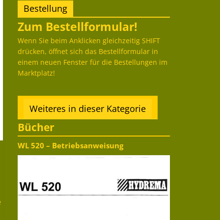
Bestellung
Zum Bestellformular!
Wenn Sie beim Anklicken gleichzeitig SHIFT
drücken, öffnet sich das Bestellformular in
einem neuen Fenster für die Bestellungen im
Marktplatz!
Weiteres in dieser Kategorie
Bücher
WL 520 – Betriebsanweisung
e