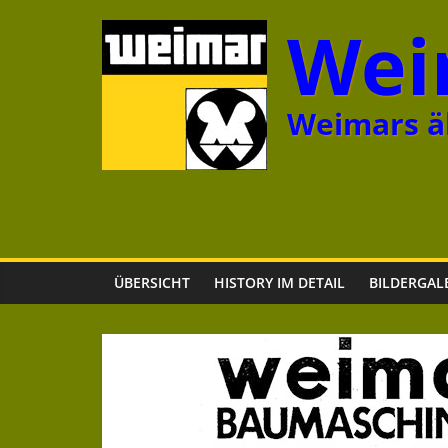
Zum
Wei
Inhalt
springen
Weimars äl
ÜBERSICHT
HISTORY IM DETAIL
BILDERGAL