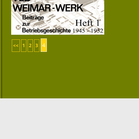
4
<<
1
2
3