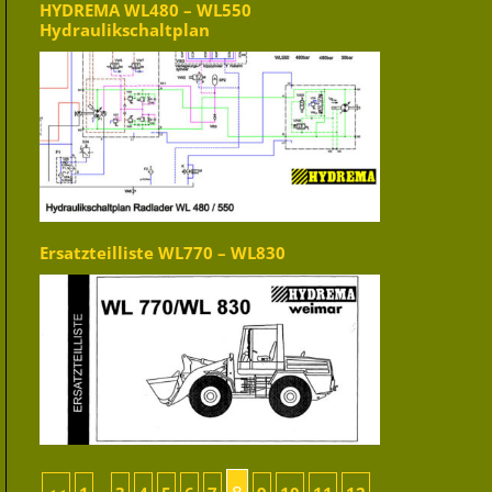
HYDREMA WL480 – WL550
Hydraulikschaltplan
Ersatzteilliste WL770 – WL830