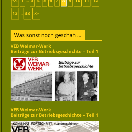
8
<<
1
3
4
5
6
7
9
10
11
12
...
13
38
>>
...
Was sonst noch geschah …
VEB Weimar-Werk
Beiträge zur Betriebsgeschichte – Teil 1
VEB Weimar-Werk
Beiträge zur Betriebsgeschichte – Teil 1