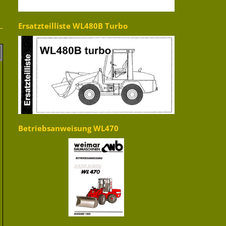
Ersatzteilliste WL480B Turbo
Betriebsanweisung WL470