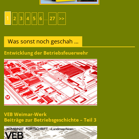
1
2
3
4
5
6
27
>>
...
Was sonst noch geschah …
Entwicklung der Betriebsfeuerwehr
VEB Weimar-Werk
Beiträge zur Betriebsgeschichte – Teil 3