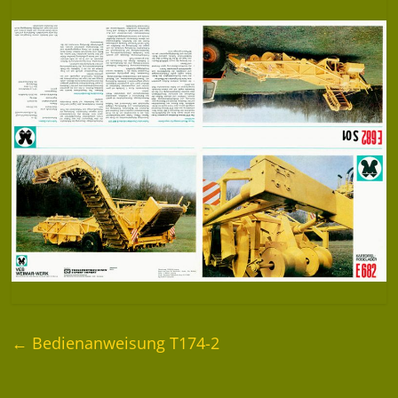
←
Bedienanweisung T174-2