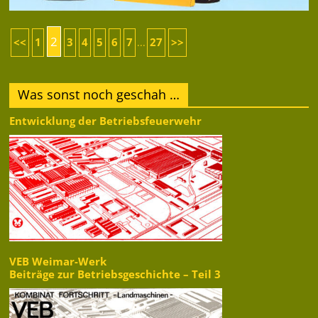
2
<<
1
3
4
5
6
7
27
>>
...
Was sonst noch geschah …
Entwicklung der Betriebsfeuerwehr
VEB Weimar-Werk
Beiträge zur Betriebsgeschichte – Teil 3