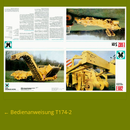
←
Bedienanweisung T174-2