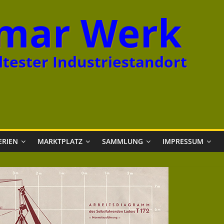
mar Werk
tester Industriestandort
ERIEN
MARKTPLATZ
SAMMLUNG
IMPRESSUM