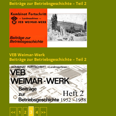
Beiträge zur Betriebsgeschichte – Teil 2
VEB Weimar-Werk
Beiträge zur Betriebsgeschichte – Teil 2
3
<<
1
2
4
>>