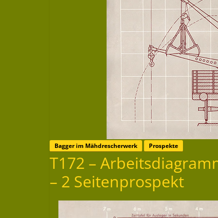
Bagger im Mähdrescherwerk
Prospekte
T172 – Arbeitsdiagram
– 2 Seitenprospekt