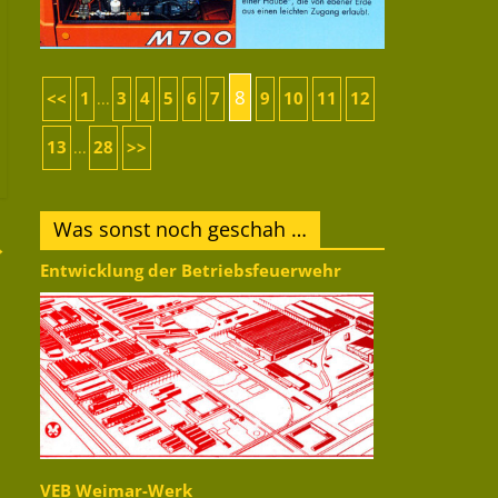
8
<<
1
3
4
5
6
7
9
10
11
12
...
13
28
>>
...
Was sonst noch geschah …
→
Entwicklung der Betriebsfeuerwehr
VEB Weimar-Werk