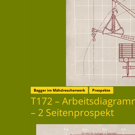
Bagger im Mähdrescherwerk
Prospekte
T172 – Arbeitsdiagram
– 2 Seitenprospekt