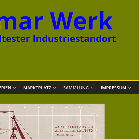
mar Werk
tester Industriestandort
ERIEN
MARKTPLATZ
SAMMLUNG
IMPRESSUM