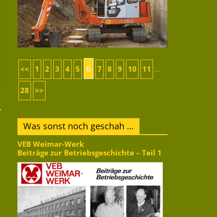
6
<<
1
2
3
4
5
7
8
9
10
11
...
28
>>
→
Was sonst noch geschah …
VEB Weimar-Werk
Beiträge zur Betriebsgeschichte – Teil 1