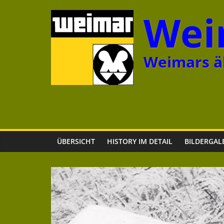
Zum
Wei
Inhalt
springen
Weimars äl
ÜBERSICHT
HISTORY IM DETAIL
BILDERGAL