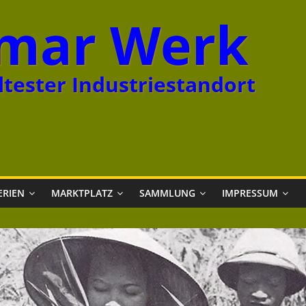
mar Werk
tester Industriestandort
ERIEN
MARKTPLATZ
SAMMLUNG
IMPRESSUM