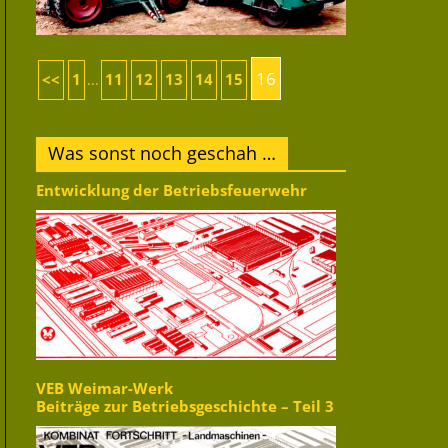
16
<<
1
11
12
13
14
15
...
Was sonst noch geschah …
Entwicklung der Betriebsfeuerwehr
VEB Weimar-Werk
Beiträge zur Betriebsgeschichte – Teil 3