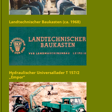
Landtechnischer Baukasten (ca. 1968)
Hydraulischer Universallader T 157/2
„Empor“