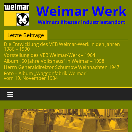
Zum
Weimar Werk
Inhalt
springen
Weimars ältester Industriestandort
Letzte Beiträge
Die Entwicklung des VEB Weimar-Werk in den Jahren
1986 – 1990
Vorstellung des VEB Weimar-Werk – 1964
Album „50 Jahre Volkshaus“ in Weimar – 1958
Herrn Generaldirektor Schumow Weihnachten 1947
Foto – Album „Waggonfabrik Weimar“
vom 19. November 1934