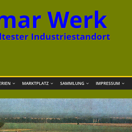
mar Werk
tester Industriestandort
ERIEN
MARKTPLATZ
SAMMLUNG
IMPRESSUM