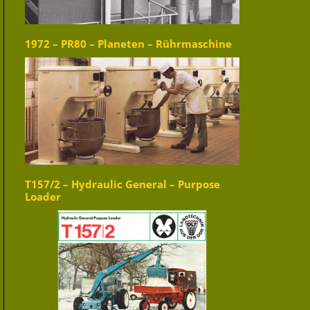
1972 – PR80 – Planeten – Rührmaschine
T157/2 – Hydraulic General – Purpose
Loader