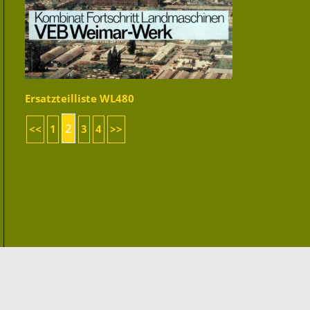
Ersatzteilliste WL480
2
<<
1
3
4
>>