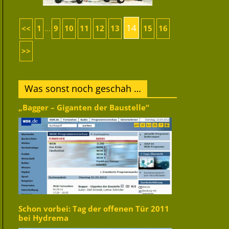
14
<<
1
9
10
11
12
13
15
16
...
>>
Was sonst noch geschah …
„Bagger – Giganten der Baustelle“
Schon vorbei: Tag der offenen Tür 2011
bei Hydrema