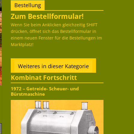
Bestellung
Zum Bestellformular!
Wenn Sie beim Anklicken gleichzeitig SHIFT
drücken, öffnet sich das Bestellformular in
einem neuen Fenster für die Bestellungen im
Marktplatz!
Weiteres in dieser Kategorie
Kombinat Fortschritt
1972 – Getreide- Scheuer- und
Bürstmaschine