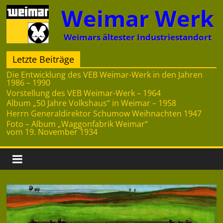
Zum
Weimar Werk
Inhalt
springen
Weimars ältester Industriestandort
Letzte Beiträge
Die Entwicklung des VEB Weimar-Werk in den Jahren
1986 – 1990
Vorstellung des VEB Weimar-Werk – 1964
Album „50 Jahre Volkshaus“ in Weimar – 1958
Herrn Generaldirektor Schumow Weihnachten 1947
Foto – Album „Waggonfabrik Weimar“
vom 19. November 1934