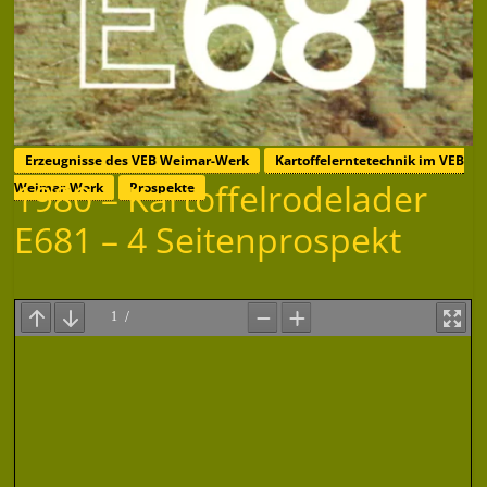
Erzeugnisse des VEB Weimar-Werk
Kartoffelerntetechnik im VEB
1980 – Kartoffelrodelader
Weimar-Werk
Prospekte
E681 – 4 Seitenprospekt