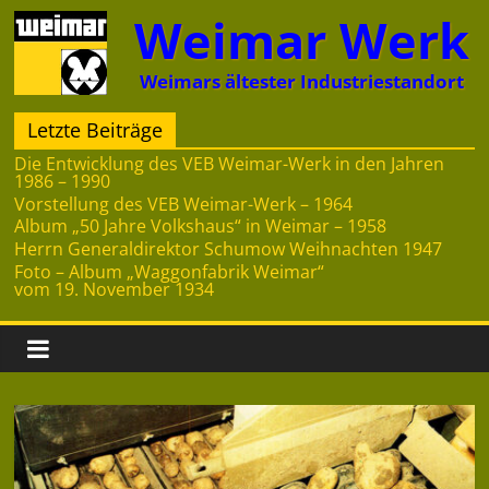
Zum
Weimar Werk
Inhalt
springen
Weimars ältester Industriestandort
Letzte Beiträge
Die Entwicklung des VEB Weimar-Werk in den Jahren
1986 – 1990
Vorstellung des VEB Weimar-Werk – 1964
Album „50 Jahre Volkshaus“ in Weimar – 1958
Herrn Generaldirektor Schumow Weihnachten 1947
Foto – Album „Waggonfabrik Weimar“
vom 19. November 1934