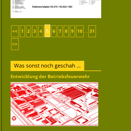
5
<<
1
2
3
4
6
7
8
9
10
31
...
>>
Was sonst noch geschah …
Entwicklung der Betriebsfeuerwehr