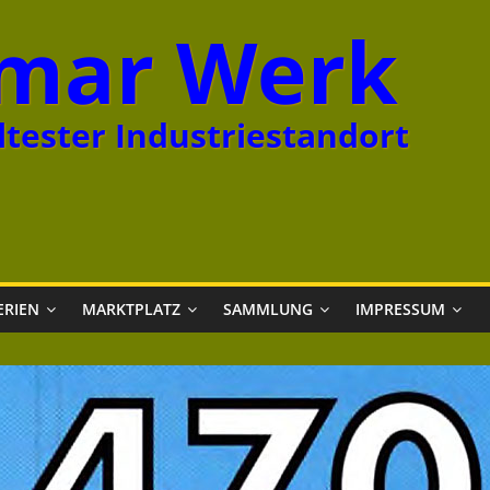
mar Werk
tester Industriestandort
ERIEN
MARKTPLATZ
SAMMLUNG
IMPRESSUM