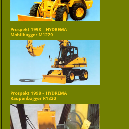
Prospekt 1998 – HYDREMA
Mobilbagger M1220
Prospekt 1998 – HYDREMA
Raupenbagger R1820