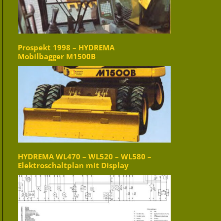
Prospekt 1998 – HYDREMA
Mobilbagger M1500B
HYDREMA WL470 – WL520 – WL580 –
Elektroschaltplan mit Display