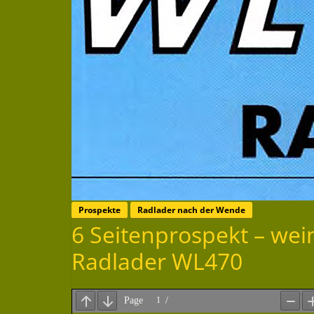
Prospekte
Radlader nach der Wende
6 Seitenprospekt – w
Radlader WL470