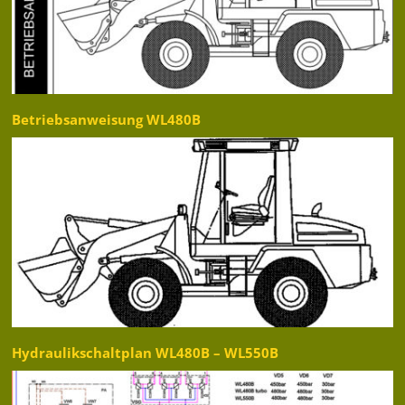
Betriebsanweisung WL480B
Hydraulikschaltplan WL480B – WL550B