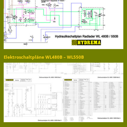
Elektroschaltpläne WL480B – WL550B