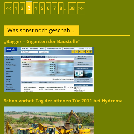
3
<<
1
2
4
5
6
7
8
38
>>
...
Was sonst noch geschah …
„Bagger – Giganten der Baustelle“
Schon vorbei: Tag der offenen Tür 2011 bei Hydrema