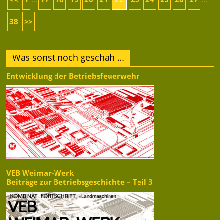
38
>>
Was sonst noch geschah …
Entwicklung der Betriebsfeuerwehr
VEB Weimar-Werk
Beiträge zur Betriebsgeschichte – Teil 3