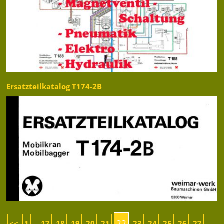
Ersatzteilkatalog T174-2B
22
<<
1
17
18
19
20
21
23
24
25
26
27
...
...