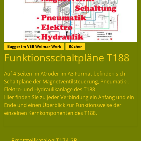
Bagger im VEB Weimar-Werk
Bücher
Funktionsschaltpläne T188
Auf 4 Seiten im A0 oder im A3 Format befinden sich
Schaltpläne der Magnetventilsteuerung, Pneumatik-,
Elektro- und Hydraulikanlage des T188.
Hier finden Sie zu jeder Verbindung ein Anfang und ein
Ende und einen Überblick zur Funktionsweise der
einzelnen Kernkomponenten des T188.
←
Ersatzteilkatalog T174-2B