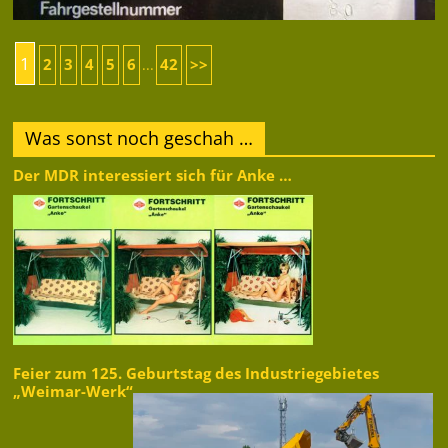
1
2
3
4
5
6
42
>>
...
Was sonst noch geschah …
Der MDR interessiert sich für Anke …
Feier zum 125. Geburtstag des Industriegebietes
„Weimar-Werk“