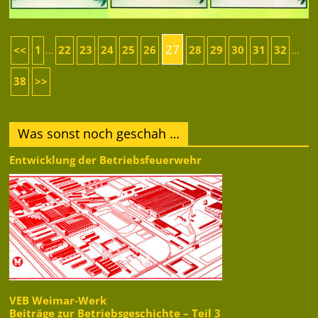
27
<<
1
22
23
24
25
26
28
29
30
31
32
...
...
38
>>
Was sonst noch geschah …
Entwicklung der Betriebsfeuerwehr
VEB Weimar-Werk
Beiträge zur Betriebsgeschichte – Teil 3