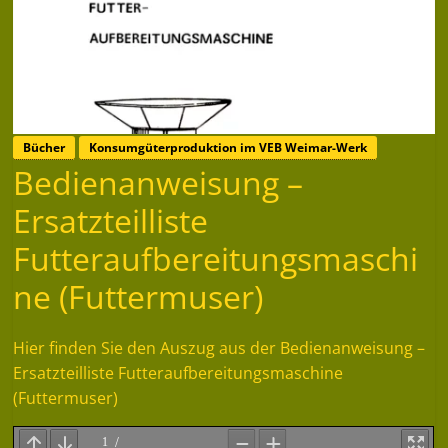
Bücher
Konsumgüterproduktion im VEB Weimar-Werk
Bedienanweisung –
Ersatzteilliste
Futteraufbereitungsmaschi
ne (Futtermuser)
Hier finden Sie den Auszug aus der Bedienanweisung –
Ersatzteilliste Futteraufbereitungsmaschine
(Futtermuser)